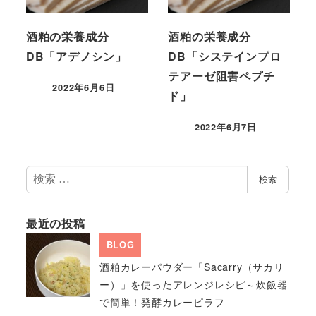
酒粕の栄養成分
酒粕の栄養成分
DB「アデノシン」
DB「システインプロ
テアーゼ阻害ペプチ
2022年6月6日
ド」
2022年6月7日
検
検索
索
最近の投稿
BLOG
酒粕カレーパウダー「Sacarry（サカリ
ー）」を使ったアレンジレシピ～炊飯器
で簡単！発酵カレーピラフ