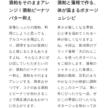
酒粕をそのままアレ
酒粕と蓮根で作る、
ンジ！酒粕ピーナツ
体が温まるポタージ
バター和え
ュレシピ
栄養たっぷりの酒粕。料
寒さが厳しくなる季節、
理にしようと思っても、
心と体を温めてくれる一
アルコールを飛ばした
杯が欲しくなりますよ
り、調理するのが面倒だ
ね。今回は、新潟県のブ
なと感じるときもありま
ランド蓮根「大口れんこ
すよね。 そんなときにぜ
ん」を使ったポタージュ
ひ試していただきたいの
をご紹介します。蓮根の
が、酒粕のピーナツバタ
シャキッとした食感と、
ー和え。酒粕をそのまま
酒粕の風味、豆乳のまろ
アレンジする、簡単おや
やかなコクが絶妙に調和
つです。コクのある酒粕
したこのスープは、寒い
とピーナツが合わさるこ
冬にぴったりな一品。ぜ
とで満足感のあるおやつ
ひこの季節にぴったりな
に仕上がります。
ポタージュを味わってみ