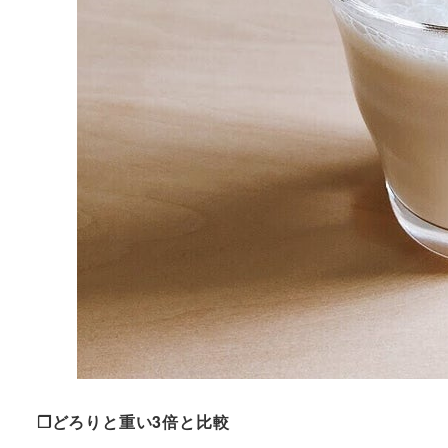
❒どろりと重い3倍と比較