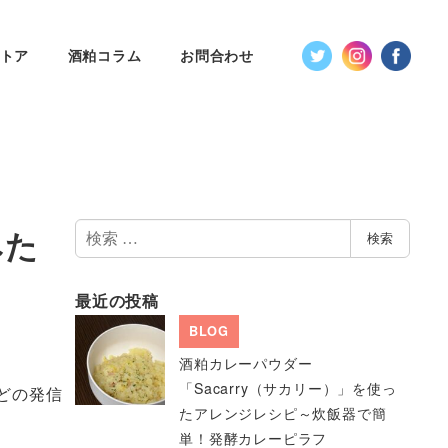
トア
酒粕コラム
お問合わせ
検
みた
検索
索
最近の投稿
BLOG
酒粕カレーパウダー
「Sacarry（サカリー）」を使っ
などの発信
たアレンジレシピ～炊飯器で簡
単！発酵カレーピラフ