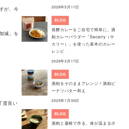
2026年5月11日
すが、今
BLOG
発酵カレーをご自宅で簡単に。酒
加減」を
粕カレーパウダー「Sacarry（サ
カリー）」を使った基本のカレー
レシピ
2026年3月17日
BLOG
酒粕をそのままアレンジ！酒粕ピ
ーナツバター和え
2025年1月30日
丁度良い
BLOG
酒粕と蓮根で作る、体が温まるポ