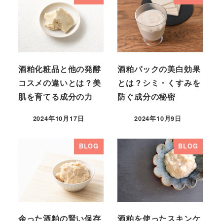
酒粕化粧品と他の発酵
酒粕パックの美白効果
コスメの違いとは？美
とは？シミ・くすみを
肌を育てる成分の力
防ぐ成分の秘密
2024年10月17日
2024年10月9日
BLOG
BLOG
余った酒粕の賢い保存
酒粕を使ったスキンケ