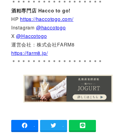
＊＊＊＊＊＊＊＊＊＊＊＊＊＊＊＊＊＊
酒粕専門店 Hacco to go!
HP
https://haccotogo.com/
Instagram
@haccotogo
X
@Haccotogo
運営会社：株式会社FARM8
https://farm8.jp/
＊＊＊＊＊＊＊＊＊＊＊＊＊＊＊＊＊＊
-
-