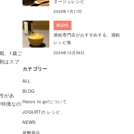
タージュレシピ
2025年1月17日
BLOG
酒粕専門店がおすすめする、酒粕
レシピ集
2024年12月29日
期、1歳ご
初はスプ
カテゴリー
ALL
BLOG
性があ
Hacco to go!について
が特徴なの
JOGURTの レシピ
NEWS
発酵商品