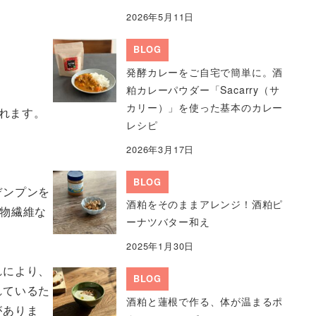
2026年5月11日
BLOG
発酵カレーをご自宅で簡単に。酒
粕カレーパウダー「Sacarry（サ
カリー）」を使った基本のカレー
れます。
レシピ
2026年3月17日
BLOG
デンプンを
酒粕をそのままアレンジ！酒粕ピ
物繊維な
ーナツバター和え
2025年1月30日
れにより、
BLOG
れているた
酒粕と蓮根で作る、体が温まるポ
がありま