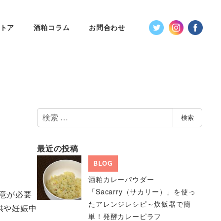
トア
酒粕コラム
お問合わせ
検
検索
索
最近の投稿
BLOG
酒粕カレーパウダー
「Sacarry（サカリー）」を使っ
意が必要
たアレンジレシピ～炊飯器で簡
供や妊娠中
単！発酵カレーピラフ