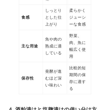
しっとり
柔らかく
食感
とした仕
ジューシ
上がり
ーな食感
野菜、
魚や肉の
肉、魚に
主な用途
熟成に適
幅広く使
している
用
比較的短
発酵が進
期間の保
保存性
むほど深
存に適す
い味わい
る
4. 酒粕漬けと塩麹漬けの使い分け方