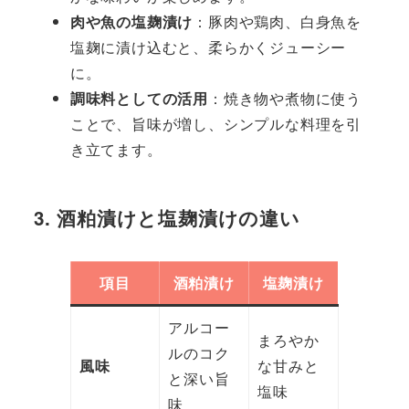
肉や魚の塩麹漬け
：豚肉や鶏肉、白身魚を
塩麹に漬け込むと、柔らかくジューシー
に。
調味料としての活用
：焼き物や煮物に使う
ことで、旨味が増し、シンプルな料理を引
き立てます。
3. 酒粕漬けと塩麹漬けの違い
項目
酒粕漬け
塩麹漬け
アルコー
まろやか
ルのコク
風味
な甘みと
と深い旨
塩味
味