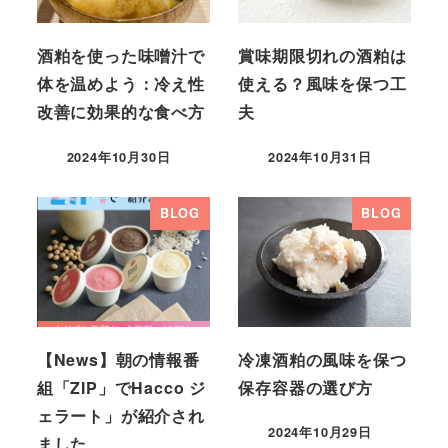
酒粕を使った味噌汁で
賞味期限切れの酒粕は
体を温めよう：冷え性
使える？風味を保つ工
改善に効果的な食べ方
夫
2024年10月30日
2024年10月31日
BLOG
BLOG
【News】朝の情報番
冷凍酒粕の風味を保つ
組「ZIP」でHacco ジ
保存容器の選び方
ェラート」が紹介され
2024年10月29日
ました