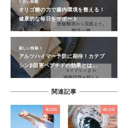
古い投稿
オリゴ糖の力で腸内環境を整える！
健康的な毎日をサポート
新しい投稿
アルツハイマー予防に期待！カテプ
シンβ阻害ペプチドの効果とは…
関連記事
BLOG
BLOG