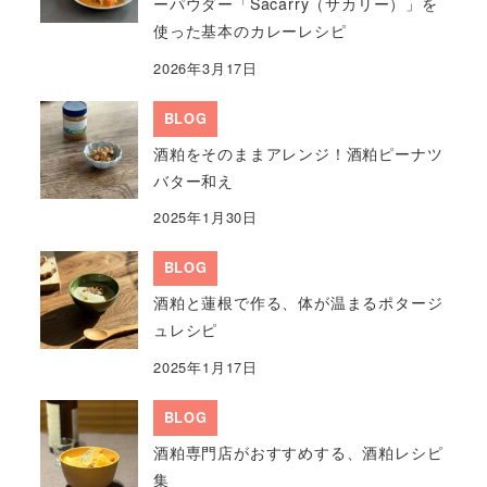
ーパウダー「Sacarry（サカリー）」を
使った基本のカレーレシピ
2026年3月17日
BLOG
酒粕をそのままアレンジ！酒粕ピーナツ
バター和え
2025年1月30日
BLOG
酒粕と蓮根で作る、体が温まるポタージ
ュレシピ
2025年1月17日
BLOG
酒粕専門店がおすすめする、酒粕レシピ
集