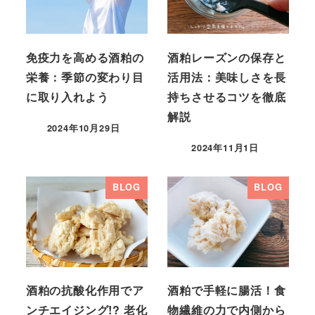
免疫力を高める酒粕の
酒粕レーズンの保存と
栄養：季節の変わり目
活用法：美味しさを長
に取り入れよう
持ちさせるコツを徹底
解説
2024年10月29日
2024年11月1日
BLOG
BLOG
酒粕の抗酸化作用でア
酒粕で手軽に腸活！食
ンチエイジング!? 老化
物繊維の力で内側から