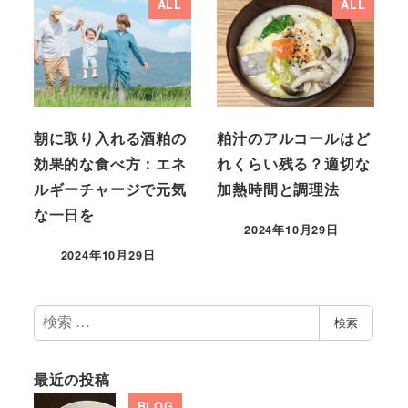
ALL
ALL
朝に取り入れる酒粕の
粕汁のアルコールはど
効果的な食べ方：エネ
れくらい残る？適切な
ルギーチャージで元気
加熱時間と調理法
な一日を
2024年10月29日
2024年10月29日
検
検索
索
最近の投稿
BLOG