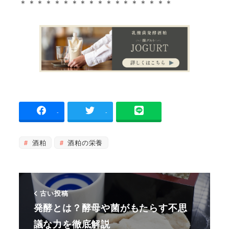
＊＊＊＊＊＊＊＊＊＊＊＊＊＊＊＊＊＊
-
-
酒粕
酒粕の栄養
古い投稿
発酵とは？酵母や菌がもたらす不思
議な力を徹底解説