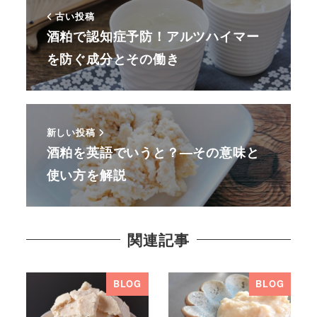
古い投稿
酒粕で認知症予防！アルツハイマー
を防ぐ成分とその働き
新しい投稿
酒粕を英語でいうと？—その意味と
使い方を解説
関連記事
BLOG
BLOG