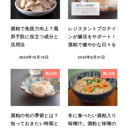
酒粕で免疫力向上？風
レジスタントプロテイ
邪予防に役立つ成分と
ンが腸活をサポート！
活用法
酒粕で健やかな日々を
2024年10月10日
2024年8月31日
BLOG
BLOG
酒粕の旬の季節とは？
冬に食べたい酒粕入り
知っておきたい時期と
味噌汁。酒粕と味噌の