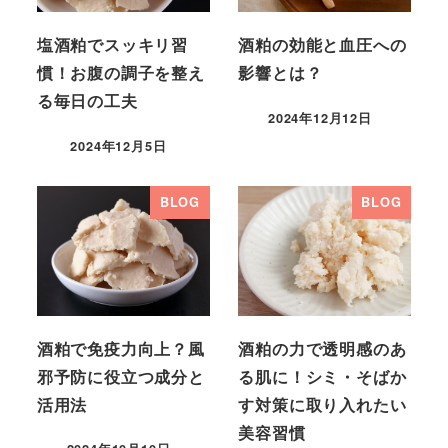
塩酒粕でスッキリ習
酒粕の効能と血圧への
慣！お腹の調子を整え
影響とは？
る毎日の工夫
2024年12月12日
2024年12月5日
BLOG
BLOG
酒粕で免疫力向上？風
酒粕の力で透明感のあ
邪予防に役立つ成分と
る肌に！シミ・そばか
活用法
す対策に取り入れたい
美容習慣