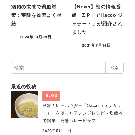
酒粕の栄養で貧血対
【News】朝の情報番
策：葉酸を効率よく補
組「ZIP」でHacco ジ
給
ェラート」が紹介され
ました
2024年10月29日
2021年7月16日
検
検索
索
最近の投稿
BLOG
酒粕カレーパウダー「Sacarry（サカリ
ー）」を使ったアレンジレシピ～炊飯器
で簡単！発酵カレーピラフ
2026年5月11日