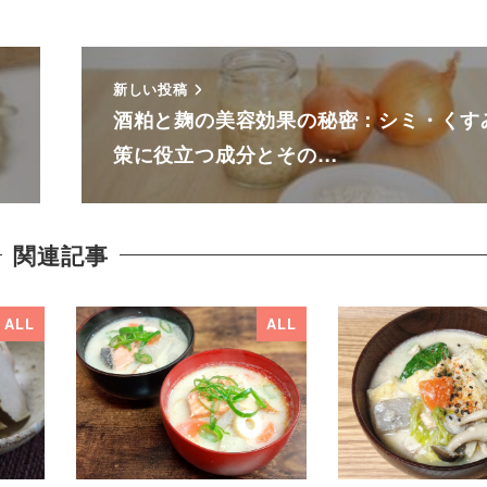
新しい投稿
酒粕と麹の美容効果の秘密：シミ・くす
策に役立つ成分とその…
関連記事
ALL
ALL