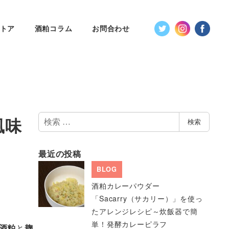
トア
酒粕コラム
お問合わせ
検
風味
検索
索
最近の投稿
BLOG
酒粕カレーパウダー
「Sacarry（サカリー）」を使っ
たアレンジレシピ～炊飯器で簡
単！発酵カレーピラフ
酒粕
と
麹