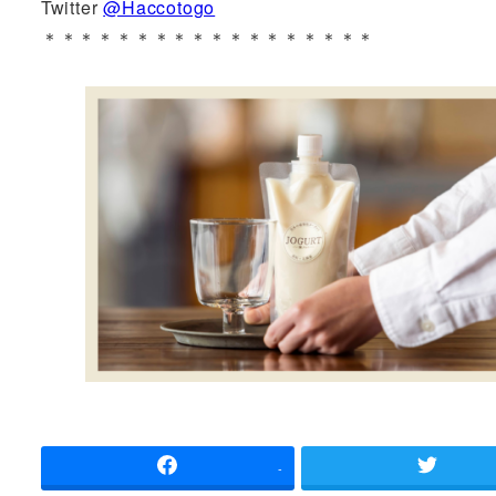
Twitter
@Haccotogo
＊＊＊＊＊＊＊＊＊＊＊＊＊＊＊＊＊＊
-