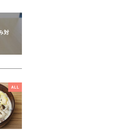
み対
ALL