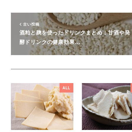
古い投稿
酒粕と麹を使ったドリンクまとめ：甘酒や発
酵ドリンクの健康効果…
ALL