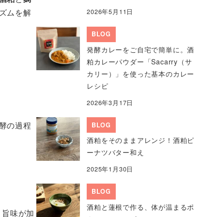
ズムを解
2026年5月11日
BLOG
発酵カレーをご自宅で簡単に。酒
粕カレーパウダー「Sacarry（サ
カリー）」を使った基本のカレー
レシピ
2026年3月17日
酵の過程
BLOG
酒粕をそのままアレンジ！酒粕ピ
ーナツバター和え
2025年1月30日
BLOG
酒粕と蓮根で作る、体が温まるポ
と旨味が加