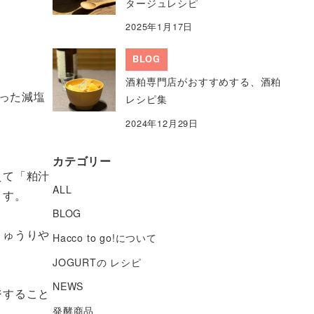
タージュレシピ
2025年1月17日
BLOG
酒粕専門店がおすすめする、酒粕
った減塩
レシピ集
2024年12月29日
カテゴリー
えて「粕汁
ALL
ます。
BLOG
きゅうりや
Hacco to go!について
JOGURTの レシピ
NEWS
ジすること
発酵商品