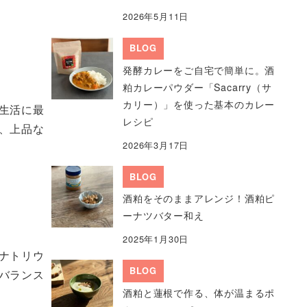
2026年5月11日
BLOG
発酵カレーをご自宅で簡単に。酒
粕カレーパウダー「Sacarry（サ
カリー）」を使った基本のカレー
生活に最
レシピ
、上品な
2026年3月17日
BLOG
酒粕をそのままアレンジ！酒粕ピ
ーナツバター和え
2025年1月30日
ナトリウ
BLOG
バランス
酒粕と蓮根で作る、体が温まるポ