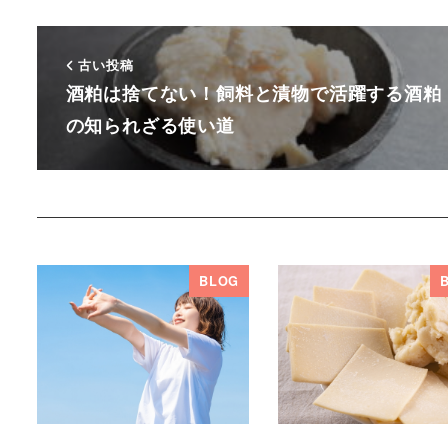
古い投稿
酒粕は捨てない！飼料と漬物で活躍する酒粕
の知られざる使い道
BLOG