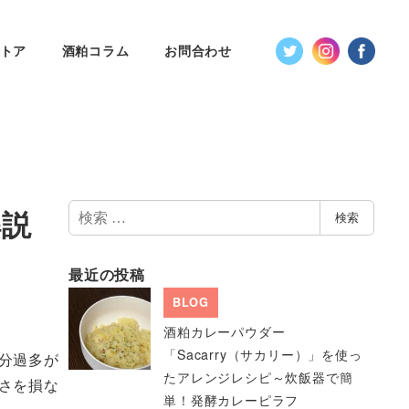
トア
酒粕コラム
お問合わせ
検
解説
検索
索
最近の投稿
BLOG
酒粕カレーパウダー
「Sacarry（サカリー）」を使っ
分過多が
たアレンジレシピ～炊飯器で簡
さを損な
単！発酵カレーピラフ