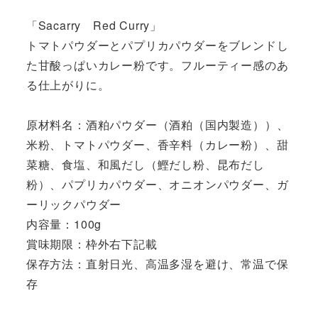
「Sacarry Red Curry」
トマトパウダーとパプリカパウダーをブレンドし
た甘酸っぱいカレー粉です。フルーティー感のあ
る仕上がりに。
原材料名：酒粕パウダー（酒粕（国内製造））、
米粉、トマトパウダー、香辛料（カレー粉）、甜
菜糖、食塩、和風だし（鰹だし粉、昆布だし
粉）、パプリカパウダー、オニオンパウダー、ガ
ーリックパウダー
内容量：100g
賞味期限：枠外右下記載
保存方法：直射日光、高温多湿を避け、常温で保
存