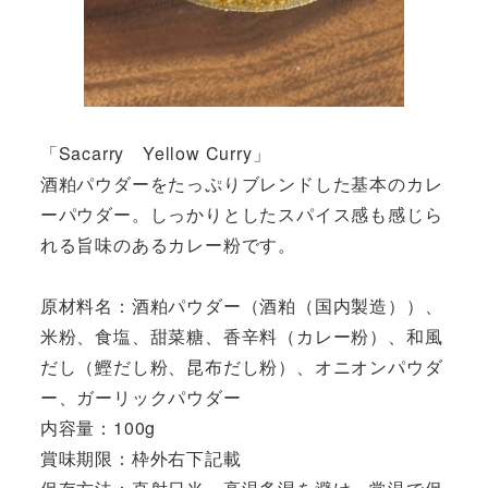
「Sacarry Yellow Curry」
酒粕パウダーをたっぷりブレンドした基本のカレ
ーパウダー。しっかりとしたスパイス感も感じら
れる旨味のあるカレー粉です。
原材料名：酒粕パウダー（酒粕（国内製造））、
米粉、食塩、甜菜糖、香辛料（カレー粉）、和風
だし（鰹だし粉、昆布だし粉）、オニオンパウダ
ー、ガーリックパウダー
内容量：100g
賞味期限：枠外右下記載