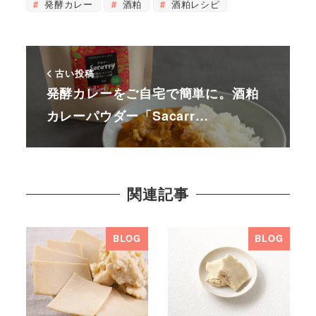
発酵カレー
酒粕
酒粕レシピ
古い投稿
発酵カレーをご自宅で簡単に。酒粕
カレーパウダー「Sacarr…
関連記事
BLOG
BLOG