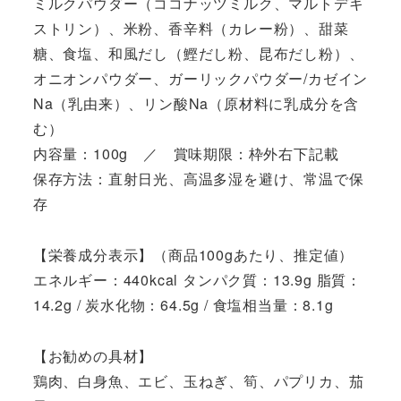
ミルクパウダー（ココナッツミルク、マルトデキ
ストリン）、米粉、香辛料（カレー粉）、甜菜
糖、食塩、和風だし（鰹だし粉、昆布だし粉）、
オニオンパウダー、ガーリックパウダー/カゼイン
Na（乳由来）、リン酸Na（原材料に乳成分を含
む）
内容量：100g ／ 賞味期限：枠外右下記載
保存方法：直射日光、高温多湿を避け、常温で保
存
【栄養成分表示】（商品100gあたり、推定値）
エネルギー：440kcal タンパク質：13.9g 脂質：
14.2g / 炭水化物：64.5g / 食塩相当量：8.1g
【お勧めの具材】
鶏肉、白身魚、エビ、玉ねぎ、筍、パプリカ、茄