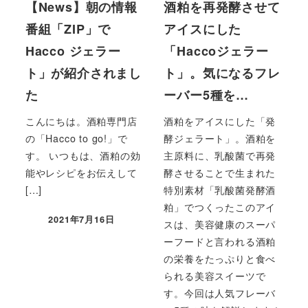
【News】朝の情報
酒粕を再発酵させて
番組「ZIP」で
アイスにした
Hacco ジェラー
「Haccoジェラー
ト」が紹介されまし
ト」。気になるフレ
た
ーバー5種を…
こんにちは。酒粕専門店
酒粕をアイスにした「発
の「Hacco to go!」で
酵ジェラート」。酒粕を
す。 いつもは、酒粕の効
主原料に、乳酸菌で再発
能やレシピをお伝えして
酵させることで生まれた
[…]
特別素材「乳酸菌発酵酒
粕」でつくったこのアイ
2021年7月16日
スは、美容健康のスーパ
ーフードと言われる酒粕
の栄養をたっぷりと食べ
られる美容スイーツで
す。今回は人気フレーバ